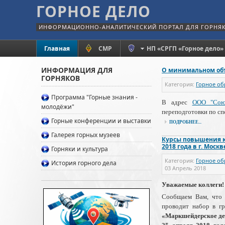
ГОРНОЕ ДЕЛО
ИНФОРМАЦИОННО-АНАЛИТИЧЕСКИЙ ПОРТАЛ ДЛЯ ГОРНЯ
Главная
СМР
НП «СРГП «Горное дело»
ИНФОРМАЦИЯ ДЛЯ
О минимальном объ
ГОРНЯКОВ
Категория:
Горное об
Программа "Горные знания -
В адрес
ООО "Сою
молодёжи"
переподготовки по с
Горные конференции и выставки
ПОДРОБНЕЕ...
Галерея горных музеев
Курсы повышения к
2018 года в г. Москв
Горняки и культура
Категория:
Горное об
История горного дела
03 Апрель 2018
Уважаемые коллеги!
Сообщаем Вам, что
проводит набор в г
«Маркшейдерское д