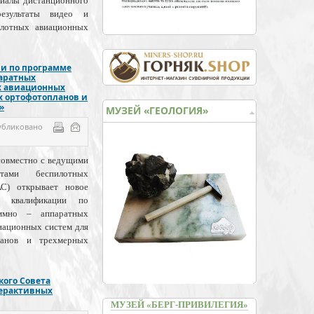
риалы дистанционного
результаты видео и
илотных авиационных
и по программе
аратных
х авиационных
х ортофотопланов и
»
МУЗЕЙ «ГЕОЛОГИЯ»
убликовано
совместно с ведущими
нтами беспилотных
АС) открывает новое
я квалификации по
ммно – аппаратных
иационных систем для
ланов и трехмерных
ого Совета
терактивных
МУЗЕЙ «БЕРГ-ПРИВИЛЕГИЯ»