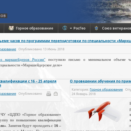
КОВ
Горное образование
РосГео
Союз ветерано
еме часов по программам переподготовки по специальности «Марк
разование
Опубликовано
13 Июнь 2018
з маркшейдеров России"
поступило письмо о минимальном объеме ч
пециальности «Маркшейдерское дело»
валификации с 16 – 25 апреля
О проведении обучения по при
е
Категория:
Горное образование
Оп
разование
Опубликовано
24 Январь 2018
 ЧУ «ЦДПО «Горное образование»
руппу по повышению квалификации
ело»
. Занятия будут проходить с
16 –