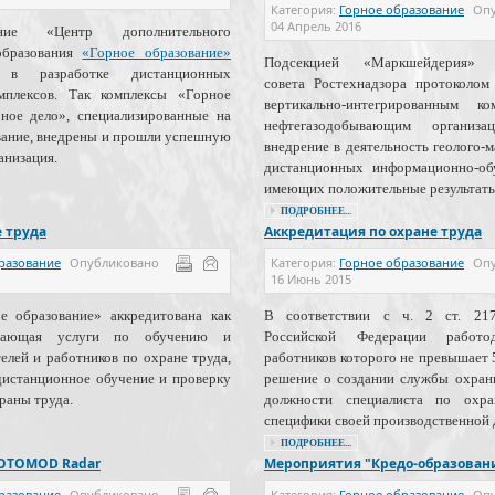
Категория:
Горное образование
Оп
04 Апрель 2016
ние «Центр дополнительного
образования
«Горное образование»
Подсекцией «Маркшейдерия» На
 в разработке дистанционных
совета Ростехнадзора протоколо
плексов. Так комплексы «Горное
вертикально-интегрированным к
ное дело», специализированные на
нефтегазодобывающим организа
вание, внедрены и прошли успешную
внедрение в деятельность геолого-
анизация.
дистанционных информационно-об
имеющих положительные результаты
ПОДРОБНЕЕ...
 труда
Аккредитация по охране труда
разование
Опубликовано
Категория:
Горное образование
Оп
16 Июнь 2015
образование» аккредитована как
В соответствии с ч. 2 ст. 217
зывающая услуги по обучению и
Российской Федерации работод
елей и работников по охране труда,
работников которого не превышает 
дистанционное обучение и проверку
решение о создании службы охран
раны труда.
должности специалиста по охр
специфики своей производственной 
ПОДРОБНЕЕ...
HOTOMOD Radar
Мероприятия "Кредо-образовани
разование
Опубликовано
Категория:
Горное образование
Оп