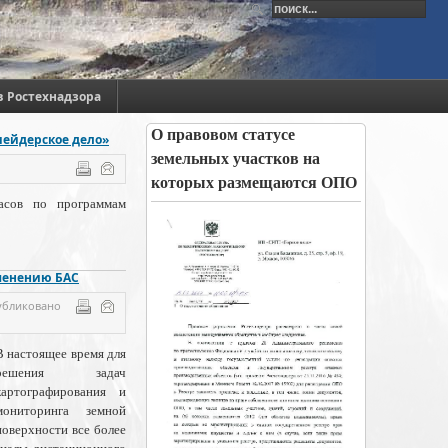
в Ростехнадзора
О правовом статусе
шейдерское дело»
земельных участков на
которых размещаются ОПО
асов по программам
менению БАС
убликовано
В настоящее время для
решения задач
картографирования и
мониторинга земной
поверхности все более