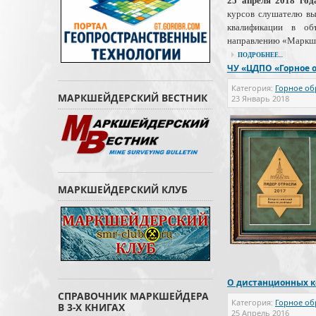
25 апреля 2018 го
курсов слушателю вы
квалификации в об
направлению «Маркше
ПОДРОБНЕЕ...
ЧУ «ЦДПО «Горное 
Категория:
Горное об
МАРКШЕЙДЕРСКИЙ ВЕСТНИК
23 Январь 2018
МАРКШЕЙДЕРСКИЙ КЛУБ
О дистанционных к
СПРАВОЧНИК МАРКШЕЙДЕРА
Категория:
Горное об
В 3-Х КНИГАХ
25 Апрель 2016