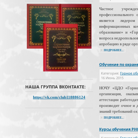
Частное учрежде
профессионального 
является лидером
информационных ком
образование» и «Гор
вопроса недропользо
апробацию в ряде орг
ПОДРОБНЕЕ...
Обучение по охране
Категория:
Горное об
16 Июнь 2015
НАША ГРУППА ВКОНТАКТЕ:
НОЧУ «ЦДО «Горное 
организация, ока
https://vk.com/club118886124
аттестации работодат
производит очное и 
знаний требований ох
ПОДРОБНЕЕ...
Курсы обучения P
Категория:
Горное об