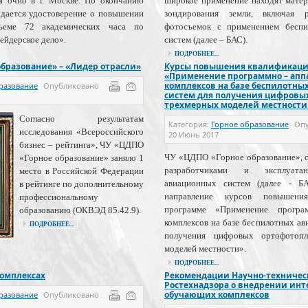
да
очно в г. Москве. По окончанию
широкое применение находят мате
дается удостоверение о повышении
зондирования земли, включая 
ъеме 72 академических часа по
фотосъемок с применением бесп
йдерское дело».
систем (далее – БАС).
ПОДРОБНЕЕ...
образование» – «Лидер отрасли»
Курсы повышения квалификаци
«Применение программно – апп
комплексов на базе беспилотны
разование
Опубликовано
систем для получения цифровы
трехмерных моделей местности
Согласно результатам
Категория:
Горное образование
Оп
исследования «Всероссийского
20 Июнь 2017
бизнес – рейтинга», ЧУ «ЦДПО
ЧУ «ЦДПО «Горное образование», 
«Горное образование» заняло 1
разработчиками и эксплуата
место в Российской Федерации
авиационных систем (далее - Б
в рейтинге по дополнительному
направление курсов повышени
профессиональному
программе «Применение програ
образованию (ОКВЭД 85.42.9).
комплексов на базе беспилотных ав
ПОДРОБНЕЕ...
получения цифровых ортофотоп
моделей местности».
ПОДРОБНЕЕ...
омплексах
Рекомендации Научно-техническ
Ростехнадзора о внедрении ин
обучающих комплексов
разование
Опубликовано