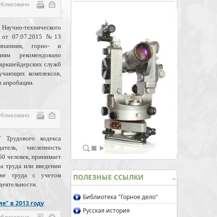
убликовано
учно-технического
м от 07.07.2015 №13
омпаниям, горно- и
циям рекомендовано
маркшейдерских служб
учающих комплексов,
 апробации.
убликовано
 Трудового кодекса
атель, численность
50 человек, принимает
ы труда или введении
ане труда с учетом
ПОЛЕЗНЫЕ ССЫЛКИ
деятельности.
Библиотека "Горное дело"
е" в 2013 году
Русская история
убликовано