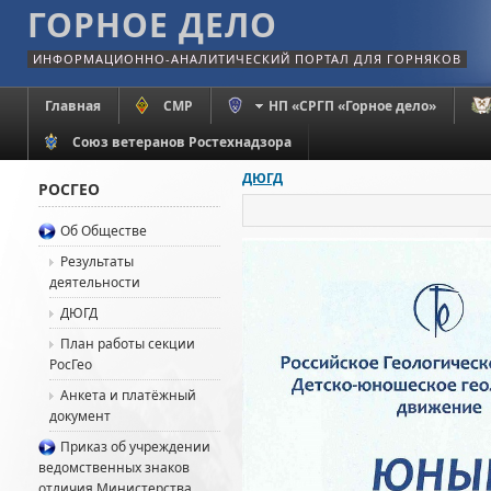
ГОРНОЕ ДЕЛО
ИНФОРМАЦИОННО-АНАЛИТИЧЕСКИЙ ПОРТАЛ ДЛЯ ГОРНЯКОВ
Главная
СМР
НП «СРГП «Горное дело»
Союз ветеранов Ростехнадзора
ДЮГД
РОСГЕО
Об Обществе
Результаты
деятельности
ДЮГД
План работы секции
РосГео
Анкета и платёжный
документ
Приказ об учреждении
ведомственных знаков
отличия Министерства