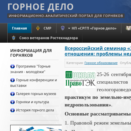
ГОРНОЕ ДЕЛО
ИНФОРМАЦИОННО-АНАЛИТИЧЕСКИЙ ПОРТАЛ ДЛЯ ГОРНЯКОВ
Главная
СМР
НП «СРГП «Горное дело»
Союз ветеранов Ростехнадзора
Всероссийский семинар 
ИНФОРМАЦИЯ ДЛЯ
отношения: проблемы не
ГОРНЯКОВ
Категория:
Горное образование
Опубл
Программа "Горные
знания - молодёжи"
25-26 сентяб
Горные конференции и
специалистов
выставки
геологоразв
Галерея горных музеев
практикум по земельно-и
Горняки и культура
недропользования»
.
История горного дела
Основные рассматриваемы
1. Правовой режим земельны