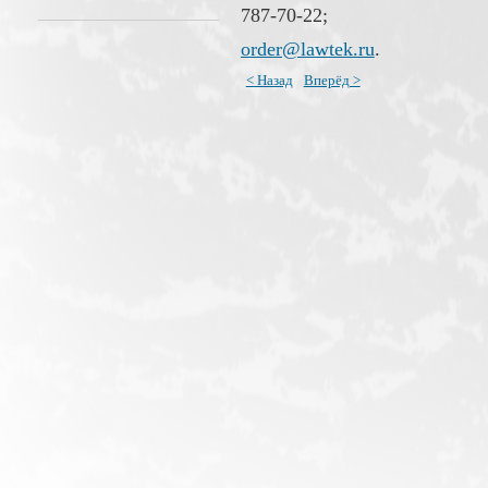
787-70-22;
order@lawtek.ru
.
< Назад
Вперёд >