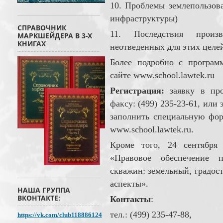
10. Проблемы землепользов
инфраструктуры)
СПРАВОЧНИК
11. Последствия произв
МАРКШЕЙДЕРА В 3-Х
КНИГАХ
неотведенных для этих целе
Более подробно с програм
сайте www.school.lawtek.ru
Регистрация:
заявку в про
факсу: (499) 235-23-61, или
заполнить специальную фор
www.school.lawtek.ru.
Кроме того, 24 сентября 
«Правовое обеспечение п
скважин: земельный, градос
аспекты».
НАША ГРУППА
ВКОНТАКТЕ:
Контакты
:
тел.: (499) 235-47-88,
https://vk.com/club118886124