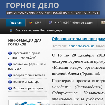
ГОРНОЕ ДЕЛО
ИНФОРМАЦИОННО-АНАЛИТИЧЕСКИЙ ПОРТАЛ ДЛЯ ГОРНЯКОВ
Главная
СМР
НП «СРГП «Горное дело»
Союз ветеранов Ростехнадзора
Образовательная програ
ИНФОРМАЦИЯ ДЛЯ
ГОРНЯКОВ
Категория:
Горное образование
Опубл
Программа "Горные
С 16 по 20 декабря 2013
знания - молодёжи"
лидеров горного дела
примут
Горные конференции и
«Миссия недр»
, организо
выставки
школой Алеса
(Франция).
Галерея горных музеев
Партнерами проекта выст
Горняки и культура
молодежи (Росмолодежь)
История горного дела
Содружества Независимы
проживающих за рубежом, 