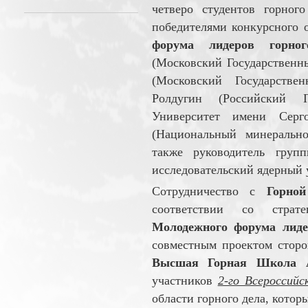
четверо студентов горног
победителями конкурсного 
форума лидеров горног
(Московский Государственн
(Московский Государстве
Ролдугин (Российский Го
Университет имени Сер
(Национальный минерально
также руководитель гру
исследовательский ядерный 
Сотрудничество с
Горно
соответствии со страте
Молодежного форума лиде
совместным проектом сторо
Высшая Горная Школа 
участников
2-го Всероссий
области горного дела, котор