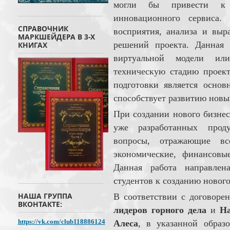
могли бы привести к 
инновационного сервиса.
СПРАВОЧНИК
восприятия, анализа и выр
МАРКШЕЙДЕРА В 3-Х
решений проекта. Данная 
КНИГАХ
виртуальной модели ил
техническую стадию проект
подготовки является осно
способствует развитию новы
При создании нового бизнес
уже разработанных проду
вопросы, отражающие вс
экономические, финансовы
Данная работа направлен
студентов к созданию новог
НАША ГРУППА
В соответствии с договор
ВКОНТАКТЕ:
лидеров горного дела
и
Н
https://vk.com/club118886124
Алеса
, в указанной образ