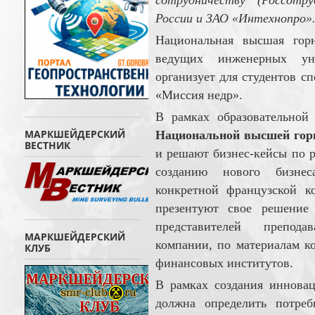
сотрудничеству (Россотр
России и ЗАО «Интехнопро»
Национальная высшая гор
ведущих инженерных ун
организует для студентов с
«Миссия недр».
В рамках образовательной
МАРКШЕЙДЕРСКИЙ
Национальной высшей гор
ВЕСТНИК
и решают бизнес-кейсы по 
созданию нового бизнес
конкретной французской к
презентуют свое решение 
представителей преподав
МАРКШЕЙДЕРСКИЙ
компании, по материалам ко
КЛУБ
финансовых институтов.
В рамках создания иннова
должна определить потреб