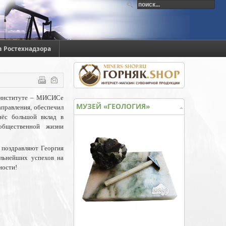
в Ростехнадзора
м институте – МИСИСе
МУЗЕЙ «ГЕОЛОГИЯ»
аправления, обеспечил
нёс большой вклад в
общественной жизни
 поздравляют Георгия
альнейших успехов на
ности!