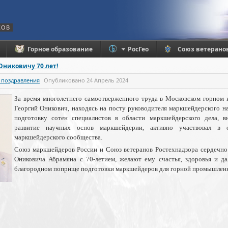
КОВ
Горное образование
РосГео
Союз ветерано
Ониковичу 70 лет!
 поздравления
Опубликовано
24 Апрель 2024
За время многолетнего самоотверженного труда в Московском горно
Георгий Оникович, находясь на посту руководителя маркшейдерского н
подготовку сотен специалистов в области маркшейдерского дела, в
развитие научных основ маркшейдерии, активно участвовал в 
маркшейдерского сообщества.
Союз маркшейдеров России и Союз ветеранов Ростехнадзора сердечно
Ониковича Абрамяна с 70-летием, желают ему счастья, здоровья и д
благородном поприще подготовки маркшейдеров для горной промышлен