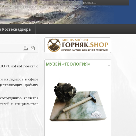
в Ростехнадзора
МУЗЕЙ «ГЕОЛОГИЯ»
ООО «СибГеоПроект» с
н из лидеров в сфере
ществляющих добычу
отрудников является
телей и специалистов