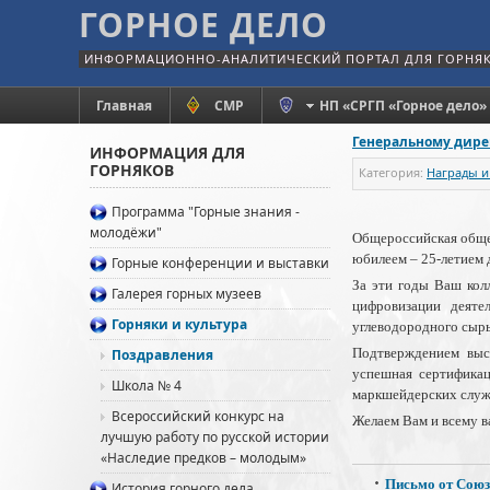
ГОРНОЕ ДЕЛО
ИНФОРМАЦИОННО-АНАЛИТИЧЕСКИЙ ПОРТАЛ ДЛЯ ГОРНЯ
Главная
СМР
НП «СРГП «Горное дело»
Генеральному дире
ИНФОРМАЦИЯ ДЛЯ
ГОРНЯКОВ
Категория:
Награды и
Программа "Горные знания -
молодёжи"
Общероссийская обще
юбилеем – 25-летием 
Горные конференции и выставки
За эти годы Ваш кол
Галерея горных музеев
цифровизации деят
Горняки и культура
углеводородного сырь
Подтверждением выс
Поздравления
успешная сертификац
Школа № 4
маркшейдерских служ
Всероссийский конкурс на
Желаем Вам и всему в
лучшую работу по русской истории
«Наследие предков – молодым»
Письмо от Союз
История горного дела