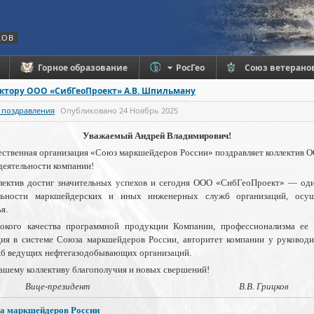
КОВ
Горное образование
РосГео
Союз ветерано
ктору ООО «СибГеоПроект» А.В. Шпильману
 поздравления
Опубликовано
24 Ноябрь 2025
Уважаемый Андрей Владимирович!
ственная организация «Союз маркшейдеров России» поздравляет коллектив 
деятельности компании!
лектив достиг значительных успехов и сегодня ООО «СибГеоПроект» — оди
ельности маркшейдерских и иных инженерных служб организаций, осу
я.
окого качества программной продукции Компании, профессионализма ее с
ия в системе Союза маркшейдеров России, авторитет компании у руководи
б ведущих нефтегазодобывающих организаций.
ашему коллективу благополучия и новых свершений!
Вице-президент В.В. Грицков
а маркшейдеров России