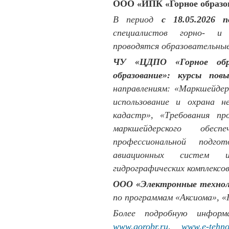
ООО «ИПК «Горное образо
В период
с 18.05.2026 п
специалистов горно- и 
проводятся образовательны
ЧУ «ЦДПО «Горное обр
образование»:
курсы пов
направлениям: «Маркшейдерс
использование и охрана н
кадастр», «Требования пр
маркшейдерского обес
профессиональной подг
авиационных систем 
гидрографических комплексов
ООО «Электронные технол
по программам «Аксиома», 
Более подробную инфор
www.gorobr.ru
,
www.e-tehno