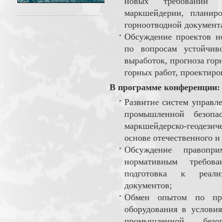
новых требований 
маркшейдерии, планир
горноотводной документ
Обсуждение проектов н
по вопросам устойчив
выработок, прогноза гор
горных работ, проектиро
В программе конференции:
Развитие систем управле
промышленной безопас
маркшейдерско-геодезич
основе отечественного и
Обсуждение правопр
нормативным требова
подготовка к реали
документов;
Обмен опытом по при
оборудования в услови
промышленной безоп