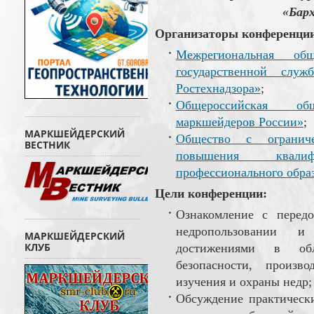
«Бар
Организаторы конференци
Межрегиональная общ
государственной служ
Ростехнадзора»
;
Общероссийская об
маркшейдеров России»
;
МАРКШЕЙДЕРСКИЙ
Общество с ограниче
ВЕСТНИК
повышения квали
профессионального обра
Цели конференции:
Ознакомление с перед
недропользовании и 
МАРКШЕЙДЕРСКИЙ
КЛУБ
достижениями в обл
безопасности, произво
изучения и охраны недр;
Обсуждение практически